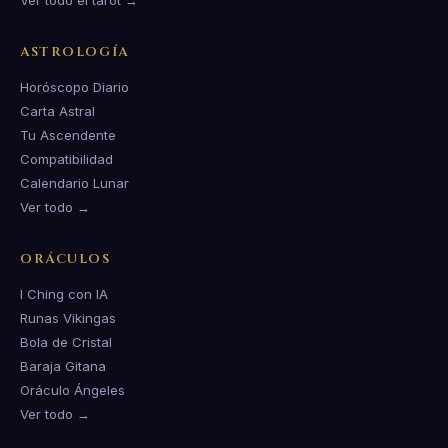
Ver todo el tarot →
ASTROLOGÍA
Horóscopo Diario
Carta Astral
Tu Ascendente
Compatibilidad
Calendario Lunar
Ver todo →
ORÁCULOS
I Ching con IA
Runas Vikingas
Bola de Cristal
Baraja Gitana
Oráculo Ángeles
Ver todo →