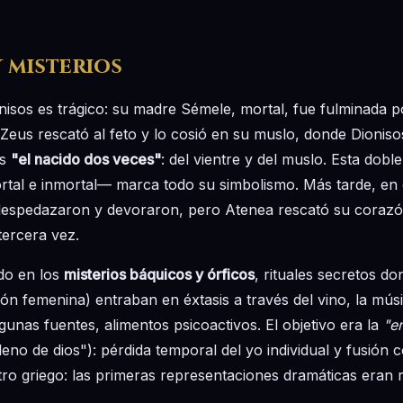
 misterios
nisos es trágico: su madre Sémele, mortal, fue fulminada p
 Zeus rescató al feto y lo cosió en su muslo, donde Dionis
es
"el nacido dos veces"
: del vientre y del muslo. Esta dob
rtal e inmortal— marca todo su simbolismo. Más tarde, en 
o despedazaron y devoraron, pero Atenea rescató su corazó
tercera vez.
do en los
misterios báquicos y órficos
, rituales secretos don
ón femenina) entraban en éxtasis a través del vino, la mús
lgunas fuentes, alimentos psicoactivos. El objetivo era la
"e
lleno de dios"): pérdida temporal del yo individual y fusión c
atro griego: las primeras representaciones dramáticas eran ri