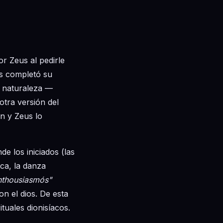
or Zeus al pedirle
os completó su
le naturaleza —
otra versión del
n y Zeus lo
de los iniciados (las
ica, la danza
nthousiasmós"
on el dios. De esta
tuales dionisíacos.