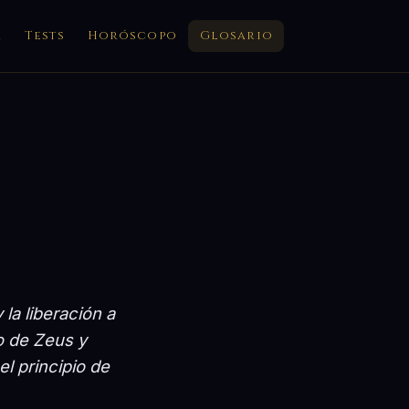
a
Tests
Horóscopo
Glosario
y la liberación a
o de Zeus y
l principio de