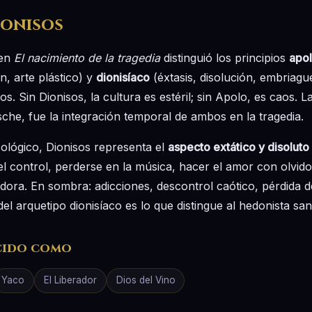
ionisos
 en
El nacimiento de la tragedia
distinguió los principios
apol
ón, arte plástico) y
dionisíaco
(éxtasis, disolución, embriagu
. Sin Dionisos, la cultura es estéril; sin Apolo, es caos. L
sche, fue la integración temporal de ambos en la tragedia.
ológico, Dionisos representa el
aspecto extático y disoluto
el control, perderse en la música, hacer el amor con olvido
ora. En sombra: adicciones, descontrol caótico, pérdida del
el arquetipo dionisíaco es lo que distingue al hedonista san
cido como
Yaco
El Liberador
Dios del Vino