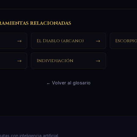
ramientas relacionadas
→
El Diablo (arcano)
→
Escorpi
→
Individuación
→
← Volver al glosario
as con inteligencia artificial.