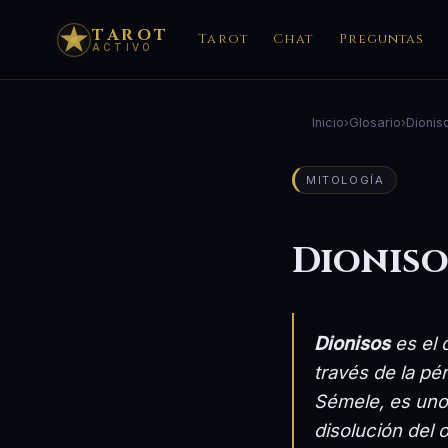
TAROT
Tarot
Chat
Preguntas
ACTIVO
Inicio
›
Glosario
›
Dionis
MITOLOGÍA
Dioniso
Dionisos
es el d
través de la pé
Sémele, es uno 
disolución del 