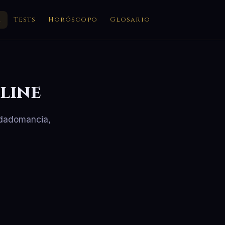
a
Tests
Horóscopo
Glosario
line
, dadomancia,