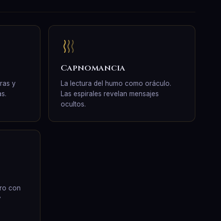
Capnomancia
eras y
La lectura del humo como oráculo.
s.
Las espirales revelan mensajes
ocultos.
uro con
y