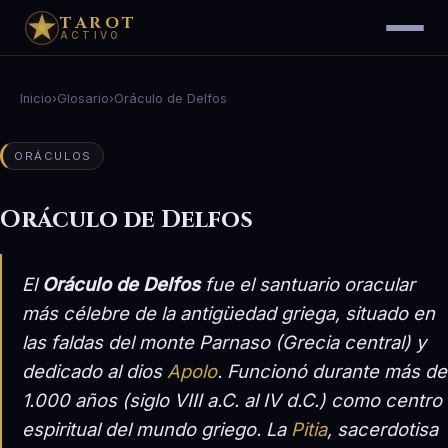
TAROT
ACTIVO
Inicio
›
Glosario
›
Oráculo de Delfos
ORÁCULOS
Oráculo de Delfos
El
Oráculo de Delfos
fue el santuario oracular
más célebre de la antigüedad griega, situado en
las faldas del monte Parnaso (Grecia central) y
dedicado al dios
Apolo
. Funcionó durante más de
1.000 años (siglo VIII a.C. al IV d.C.) como centro
espiritual del mundo griego. La
Pitia
, sacerdotisa