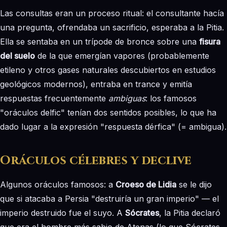
Las consultas eran un proceso ritual: el consultante hacía
una pregunta, ofrendaba un sacrificio, esperaba a la Pitia.
Ella se sentaba en un trípode de bronce sobre una
fisura
del suelo
de la que emergían vapores (probablemente
etileno y otros gases naturales descubiertos en estudios
geológicos modernos), entraba en trance y emitía
respuestas frecuentemente
ambiguas
: los famosos
"oráculos delfic" tenían dos sentidos posibles, lo que ha
dado lugar a la expresión "respuesta dérfica" (= ambigua).
Oráculos célebres y declive
Algunos oráculos famosos: a
Croeso de Lidia
se le dijo
que si atacaba a Persia "destruiría un gran imperio" — el
imperio destruido fue el suyo. A
Sócrates
, la Pitia declaró
que era el hombre más sabio de Atenas (lo que Sócrates