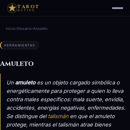
TAROT
ACTIVO
Inicio
›
Glosario
›
Amuleto
HERRAMIENTAS
Amuleto
Un
amuleto
es un objeto cargado simbólica o
energéticamente para
proteger
a quien lo lleva
contra males específicos: mala suerte, envidia,
accidentes, energías negativas, enfermedades.
Se distingue del
talismán
en que el amuleto
protege
, mientras el talismán
atrae
bienes