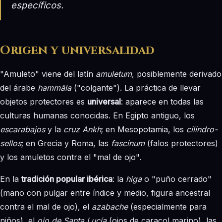
específicos.
Origen y universalidad
"Amuleto" viene del latín
amuletum
, posiblemente derivado
del árabe
hammāla
("colgante"). La práctica de llevar
objetos protectores es
universal
: aparece en todas las
culturas humanas conocidas. En Egipto antiguo, los
escarabajos
y la
cruz Ankh
; en Mesopotamia, los
cilindro-
sellos
; en Grecia y Roma, las
fascinum
(falos protectores)
y los amuletos contra el "mal de ojo".
En la
tradición popular ibérica
: la
higa
o "puño cerrado"
(mano con pulgar entre índice y medio, figura ancestral
contra el mal de ojo), el
azabache
(especialmente para
niños), el
ojo de Santa Lucía
(ojos de caracol marino), las