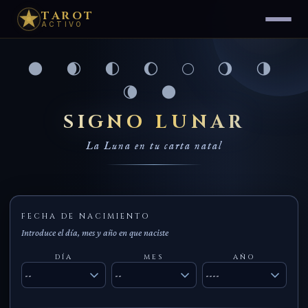
TAROT
ACTIVO
🌑 🌒 🌓 🌔 🌕 🌖 🌗
🌘 🌑
SIGNO LUNAR
La Luna en tu carta natal
FECHA DE NACIMIENTO
Introduce el día, mes y año en que naciste
DÍA
MES
AÑO