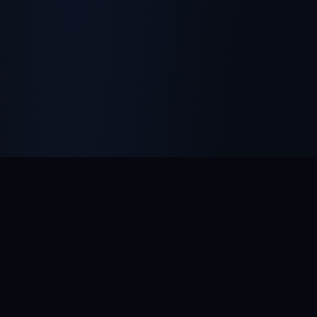
Inicio
›
Astrología
›
Tu Signo Lunar
Descubre en qué signo estaba la Luna cuando
naciste y cómo influye en tus emociones, intuición y
vida interior.