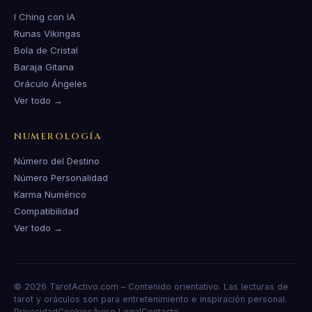
I Ching con IA
Runas Vikingas
Bola de Cristal
Baraja Gitana
Oráculo Ángeles
Ver todo →
NUMEROLOGÍA
Número del Destino
Número Personalidad
Karma Numérico
Compatibilidad
Ver todo →
© 2026 TarotActivo.com – Contenido orientativo. Las lecturas de
tarot y oráculos son para entretenimiento e inspiración personal.
Privacidad
Cookies
Aviso Legal
Contacto