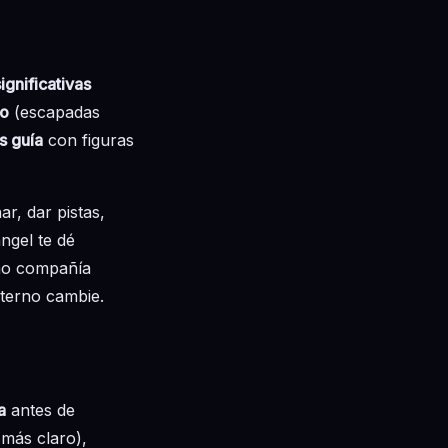
ignificativas
ro
(escapadas
s guía
con figuras
r, dar pistas,
ngel te dé
omo compañía
xterno cambie.
a
antes de
 más claro),