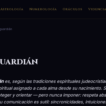
Astrología
Numerología
Oráculos
Videnci
guardián
guardián
án
es, según las tradiciones espirituales judeocrist
spiritual asignado a cada alma desde su nacimiento. 
teger y orientar — pero nunca imponer: respeta abs
 Su comunicación es sutil: sincronicidades, intuicion