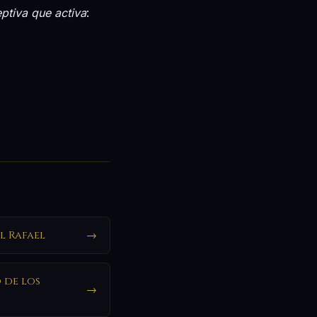
ptiva que activa
:
l Rafael
→
 de los
→