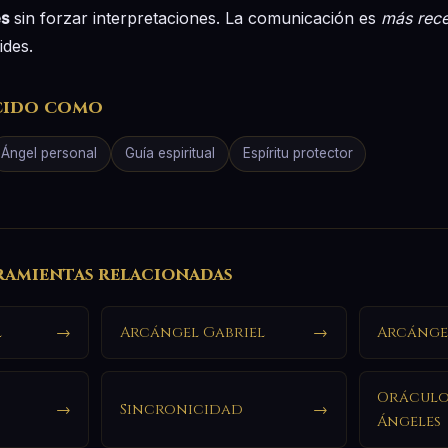
es
sin forzar interpretaciones. La comunicación es
más rece
ides.
cido como
Ángel personal
Guía espiritual
Espíritu protector
ramientas relacionadas
l
→
Arcángel Gabriel
→
Arcánge
Oráculo
→
Sincronicidad
→
Ángeles