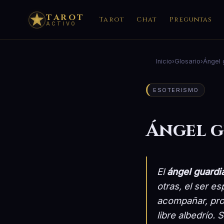
TAROT
Tarot
Chat
Preguntas
ACTIVO
Inicio
›
Glosario
›
Ángel 
ESOTERISMO
Ángel 
El
ángel guardi
otras, el ser e
acompañar, pro
libre albedrío.