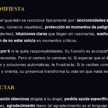
nifiesta
gel guardián se reconoce típicamente por:
sincronicidades s
es, números repetidos),
protección en momentos de pelig
identes),
intuiciones claras
que llegan sin razonarlas,
sueño
 de no estar solo/a
en momentos críticos.
por ti
ni te quita responsabilidades. Su función es acompaña
ecesitas. Pero el camino lo caminas tú. Si esperas que el á
s y soluciones automáticas, te frustrarás. Si lo recibes c
 y orienta, su presencia transforma tu vida sin que nada e
ctar
ación silenciosa
dirigida a tu ángel,
pedirle ayuda específic
tes,
agradecimiento
diario (el agradecimiento es el lenguaje