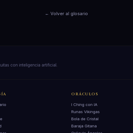
← Volver al glosario
as con inteligencia artificial.
ÍA
ORÁCULOS
ario
I Ching con IA
Runas Vikingas
te
Bola de Cristal
d
Baraja Gitana