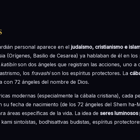
s
uardián personal aparece en el
judaísmo, cristianismo e isla
esia (Orígenes, Basilio de Cesarea) ya hablaban de él en los
katibin
son dos ángeles que registran las acciones, uno a 
astrismo, los
fravashi
son los espíritus protectores. La
cáb
a con 72 ángeles del nombre de Dios.
ricas modernas (especialmente la cábala cristiana), cada p
 su fecha de nacimiento (de los 72 ángeles del Shem ha-
ara áreas específicas de la vida. La idea de
seres luminosos 
kami sintoístas, bodhisattvas budistas, espíritus protectore