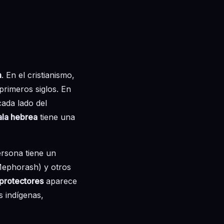
m
. En el cristianismo,
 primeros siglos. En
cada lado del
ala hebrea
tiene una
ersona tiene un
Mephorash) y otros
protectores
aparece
s indígenas,