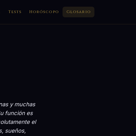
a
Tests
Horóscopo
Glosario
ianas y muchas
Su función es
olutamente el
es, sueños,