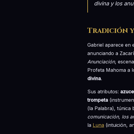
divina y los anu
Tradición y
Gabriel aparece en 
anunciando a Zacaría
Anunciación
, escena
Profeta Mahoma a lo 
divina
.
Sus atributos:
azuce
trompeta
(instrument
(la Palabra), túnica
comunicación, los a
la
Luna
(intuición, a