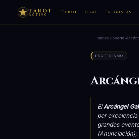
TAROT
Tarot
Chat
Preguntas
ACTIVO
Inicio
›
Glosario
›
Arcáng
ESOTERISMO
Arcánge
El
Arcángel Gab
por excelencia 
grandes eventos
(Anunciación); 