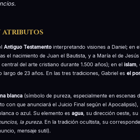
ncios.
 atributos
el
Antiguo Testamento
interpretando visiones a Daniel; en e
s el nacimiento de Juan el Bautista, y a María el de Jesús 
 central del arte cristiano durante 1.500 años); en el
islam
,
largo de 23 años. En las tres tradiciones, Gabriel es
el po
na blanca
(símbolo de pureza, especialmente en escenas d
o con que anunciará el Juicio Final según el Apocalipsis),
 blanca o azul. Su elemento es
agua
, su dirección oeste, su 
nuncios, la pureza
. En la tradición ocultista, su correspond
nuncio, mensaje sutil).