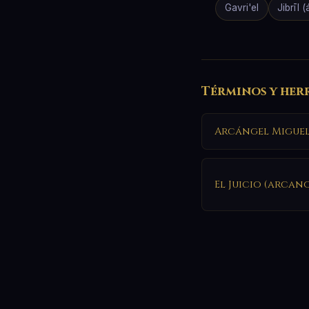
Gavri'el
Jibrīl 
Términos y her
Arcángel Migue
El Juicio (arcan