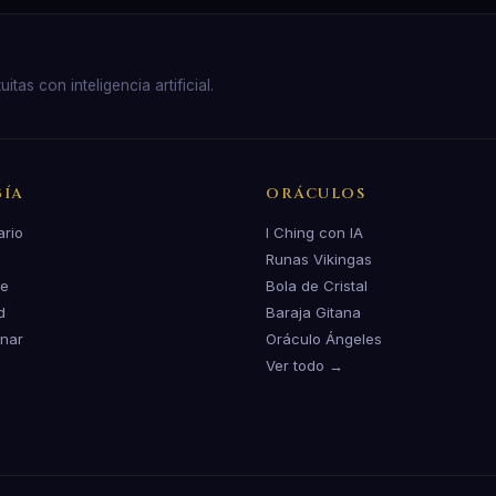
as con inteligencia artificial.
ÍA
ORÁCULOS
ario
I Ching con IA
Runas Vikingas
te
Bola de Cristal
d
Baraja Gitana
unar
Oráculo Ángeles
Ver todo →