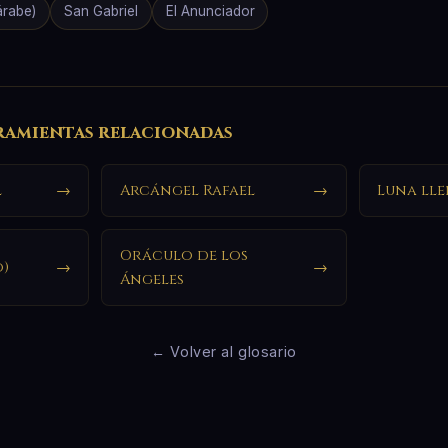
(árabe)
San Gabriel
El Anunciador
ramientas relacionadas
l
→
Arcángel Rafael
→
Luna ll
Oráculo de los
o)
→
→
Ángeles
← Volver al glosario