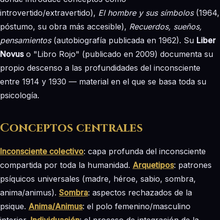
introvertido/extravertido),
El hombre y sus símbolos
(1964,
póstumo, su obra más accesible),
Recuerdos, sueños,
pensamientos
(autobiografía publicada en 1962). Su
Liber
Novus
o "Libro Rojo" (publicado en 2009) documenta su
propio descenso a las profundidades del inconsciente
entre 1914 y 1930 — material en el que se basa toda su
psicología.
Conceptos centrales
Inconsciente colectivo
: capa profunda del inconsciente
compartida por toda la humanidad.
Arquetipos
: patrones
psíquicos universales (madre, héroe, sabio, sombra,
anima/animus).
Sombra
: aspectos rechazados de la
psique.
Anima/Animus
: el polo femenino/masculino
interior.
Individuación
: el proceso de integración de la