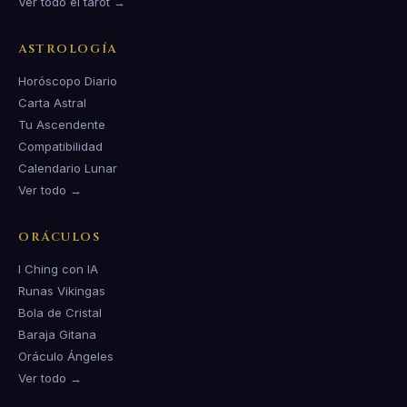
Ver todo el tarot →
ASTROLOGÍA
Horóscopo Diario
Carta Astral
Tu Ascendente
Compatibilidad
Calendario Lunar
Ver todo →
ORÁCULOS
I Ching con IA
Runas Vikingas
Bola de Cristal
Baraja Gitana
Oráculo Ángeles
Ver todo →