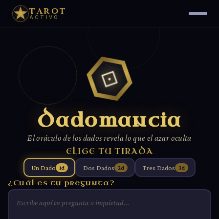
TAROT
ACTIVO
⚀
Dadomancia
El oráculo de los dados revela lo que el azar oculta
ELIGE TU TIRADA
Un Dado
Dos Dados
Tres Dados
1d
2d
3d
¿Cuál es tu pregunta?