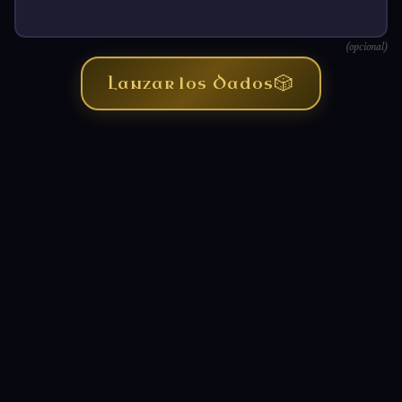
(opcional)
🎲
Lanzar los Dados