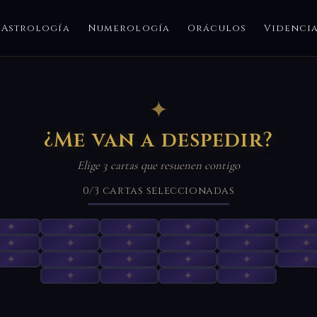
Astrología
Numerología
Oráculos
Videnci
✦
¿Me van a despedir?
Elige 3 cartas que resuenen contigo
0
/3
cartas seleccionadas
✦
✦
✦
✦
✦
✦
✦
✦
✦
✦
✦
✦
✦
✦
✦
✦
✦
✦
✦
✦
✦
✦