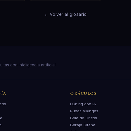
← Volver al glosario
as con inteligencia artificial.
ÍA
ORÁCULOS
ario
I Ching con IA
Runas Vikingas
te
Bola de Cristal
d
Baraja Gitana