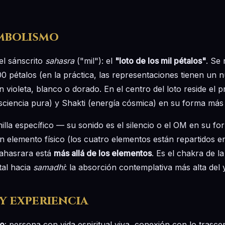
imbolismo
el sánscrito
sahasra
("mil"): el
"loto de los mil pétalos"
. Se
 pétalos (en la práctica, las representaciones tienen un n
 en violeta, blanco o dorado. En el centro del loto reside el 
sciencia pura) y Shakti (energía cósmica) en su forma más
lla específico — su sonido es el silencio o el OM en su fo
 elemento físico (los cuatro elementos están repartidos en
 Sahasrara está
más allá de los elementos
. Es el chakra de l
tal hacia
samadhi
: la absorción contemplativa más alta del 
y experiencia
do
: persona con vida espiritual viva, conexión con lo trasc