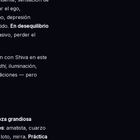
r el ego,
smo, depresión
tido.
En desequilibrio
sivo, perder el
n con Shiva en este
hi
, iluminación,
adiciones — pero
eza grandiosa
es
: amatista, cuarzo
 loto, mirra.
Práctica