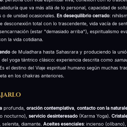
sabiduría que va más allá de lo personal, capacidad de solta
s o de unidad ocasionales.
En desequilibrio cerrado
: nihili
 de desconexión total con lo trascendente, vida vacía de sen
esencarnación (estar "demasiado arriba"), espiritualismo eva
on la vida cotidiana.
iendo
de Muladhara hasta Sahasrara y produciendo la unió
o del yoga tántrico clásico: experiencia descrita como
samad
 Es el destino del Viaje espiritual humano según muchas tr
ta en los chakras anteriores.
jarlo
a
profunda,
oración contemplativa
,
contacto con la natural
lo nocturno),
servicio desinteresado
(Karma Yoga).
Cristal
, selenita, diamante.
Aceites esenciales
: incienso (olíbano),