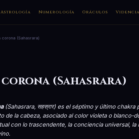
Astrología
Numerología
Oráculos
Videnci
 corona (Sahasrara)
 corona (Sahasrara)
na
(Sahasrara, सहस्रार) es el séptimo y último chakra p
lto de la cabeza, asociado al color violeta o blanco-d
ual con lo trascendente, la conciencia universal, la 
ino.