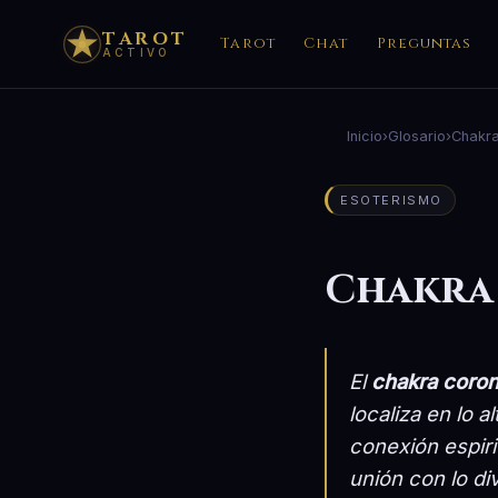
TAROT
Tarot
Chat
Preguntas
ACTIVO
Inicio
›
Glosario
›
Chakra
ESOTERISMO
Chakra
El
chakra coro
localiza en lo a
conexión espirit
unión con lo div