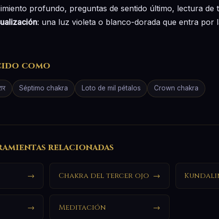
imiento profundo, preguntas de sentido último, lectura de t
ualización
: una luz violeta o blanco-dorada que entra por l
cido como
ार
Séptimo chakra
Loto de mil pétalos
Crown chakra
ramientas relacionadas
→
Chakra del tercer ojo
→
Kundali
→
Meditación
→