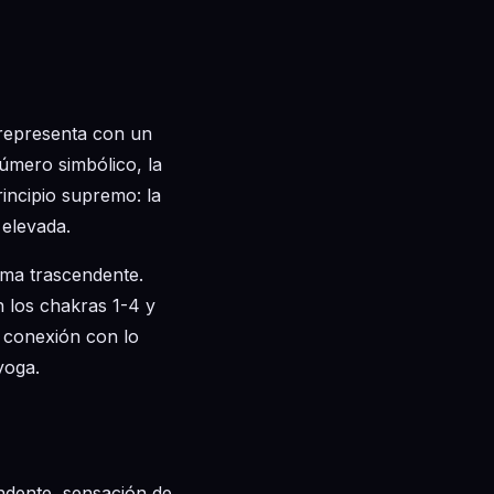
 representa con un
úmero simbólico, la
principio supremo: la
 elevada.
rma trascendente.
 los chakras 1-4 y
a conexión con lo
yoga.
endente, sensación de