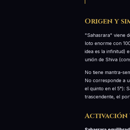
Origen y s
"Sahasrara" viene d
loto enorme con 1000
idea es la infinitud)
unión de Shiva (con
No tiene mantra-semi
No corresponde a un
el quinto en el 5°):
trascendente, el por
Activación 
Sahasrara equilibra