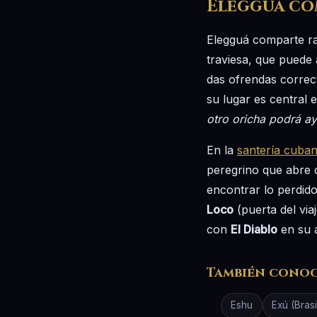
Elegguá co
Elegguá comparte ra
traviesa, que puede 
das ofrendas correct
su lugar es central 
otro oricha podrá a
En la
santería cuba
peregrino que abre 
encontrar lo perdido
Loco
(puerta del vi
con
El Diablo
en su a
También cono
Eshu
Exú (Brasi