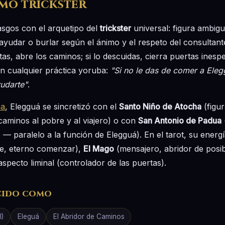
mo trickster
sgos con el arquetipo del
trickster
universal: figura ambigu
ayudar o burlar según el ánimo y el respeto del consultante.
as, abre los caminos; si lo descuidas, cierra puertas ines
en cualquier práctica yoruba:
"Si no le das de comer a Eleg
yudarte"
.
na
, Elegguá se sincretizó con el
Santo Niño de Atocha
(figu
caminos al pobre y al viajero) o con
San Antonio de Padua
 — paralelo a la función de Elegguá). En el tarot, su ener
aje, eterno comenzar),
El Mago
(mensajero, abridor de posib
specto liminal (controlador de las puertas).
cido como
l)
Eleguá
El Abridor de Caminos