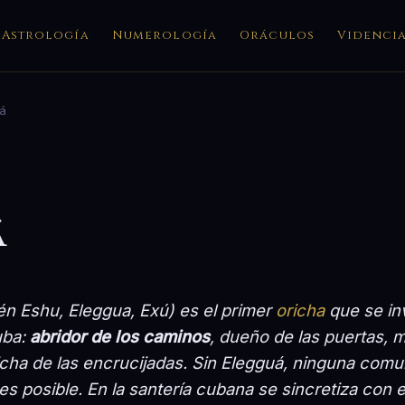
Astrología
Numerología
Oráculos
Videnci
á
á
ién
Eshu
,
Eleggua
,
Exú
) es el primer
oricha
que se in
uba:
abridor de los caminos
, dueño de las puertas, 
cha de las encrucijadas. Sin Elegguá, ninguna comu
s posible. En la santería cubana se sincretiza con 