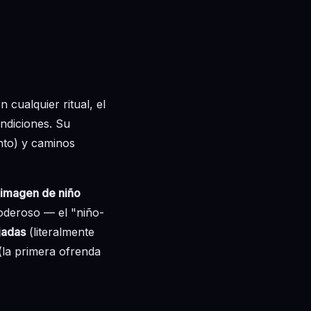
 cualquier ritual, el
endiciones. Su
ento) y caminos
imagen de niño
poderoso — el "niño-
jadas
(literalmente
(la primera ofrenda