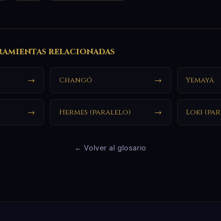
ramientas relacionadas
→
Changó
→
Yemayá
→
Hermes (paralelo)
→
Loki (pa
← Volver al glosario