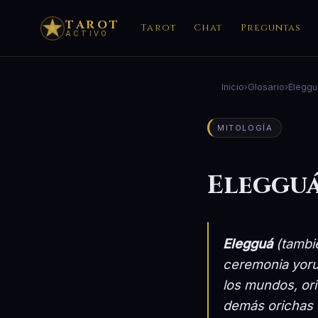
TAROT
Tarot
Chat
Preguntas
ACTIVO
Inicio
›
Glosario
›
Eleggu
MITOLOGÍA
Eleggu
Elegguá
(tamb
ceremonia yor
los mundos, ori
demás orichas e