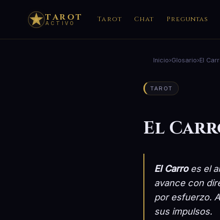
TAROT
Tarot
Chat
Preguntas
ACTIVO
Inicio
›
Glosario
›
El Car
TAROT
El Carr
El Carro
es el a
avance con dire
por esfuerzo. A
sus impulsos.