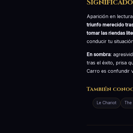
Significado
Aparición en lectur
triunfo merecido tra
tomar las riendas li
conducir tu situació
En sombra
: agresivi
tras el éxito, prisa
Carro es confundir v
También cono
Le Chariot
The 