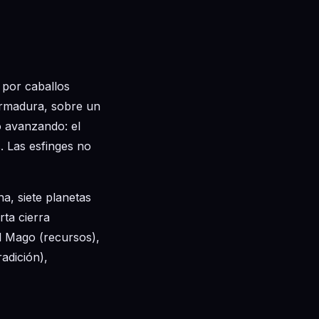
 por caballos
armadura, sobre un
o avanzando: el
. Las esfinges no
a, siete planetas
ta cierra
al Mago (recursos),
radición),