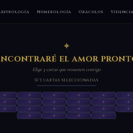
Astrología
Numerología
Oráculos
Videnci
✦
Encontraré el amor pront
Elige 3 cartas que resuenen contigo
0
/3
cartas seleccionadas
✦
✦
✦
✦
✦
✦
✦
✦
✦
✦
✦
✦
✦
✦
✦
✦
✦
✦
✦
✦
✦
✦