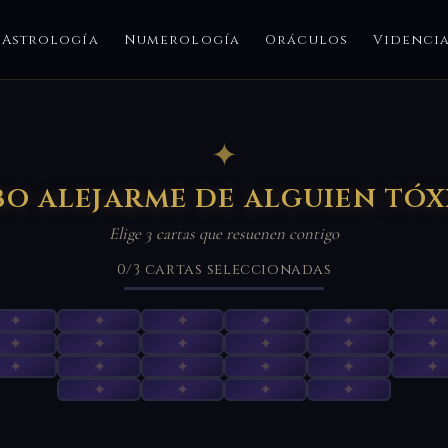
Astrología
Numerología
Oráculos
Videnci
✦
bo alejarme de alguien tóx
Elige 3 cartas que resuenen contigo
0
/3
cartas seleccionadas
✦
✦
✦
✦
✦
✦
✦
✦
✦
✦
✦
✦
✦
✦
✦
✦
✦
✦
✦
✦
✦
✦