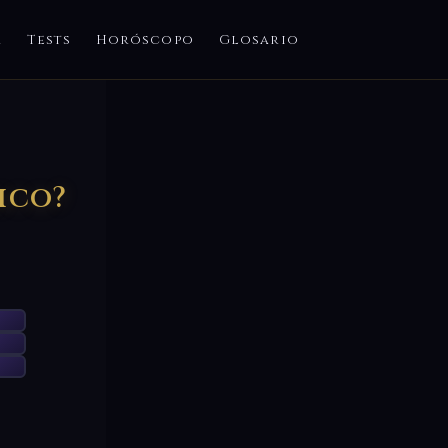
a
Tests
Horóscopo
Glosario
ico?